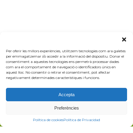
Per oferir les millors experiències, utilitzem tecnologies com ara galetes
per emmagatzemar i/o accedir a la informació del dispositiu. Donar el
consentiment a aquestes tecnologies ens permetrà processar dades
Contacta con Barcelona
com ara el comportament de navegació o identificadors únics en
aquest lloc. No consentir o retirar el consentiment, pot afectar
Oberta
negativament determinades característiques i funcions.
Accepta
Preferències
Política de cookies
Política de Privacidad