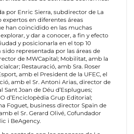
 por Enric Sierra, subdirector de La
 expertos en diferentes áreas
ue han coincidido en las muchas
plorar, y dar a conocer, a fin y efecto
ciudad y posicionarla en el top 10
sido representada por las áreas de
irector de MWCapital; Mobilitat, amb la
cialcar; Restauració, amb Sra. Roser
Esport, amb el President de la UFEC, el
ació, amb el Sr. Antoni Arias, director de
tal Sant Joan de Déu d’Esplugues;
EO d’Enciclopèdia Grup Editorial;
ena Foguet, business director Spain de
 amb el Sr. Gerard Olivé, Cofundador
lic i BeAgency.