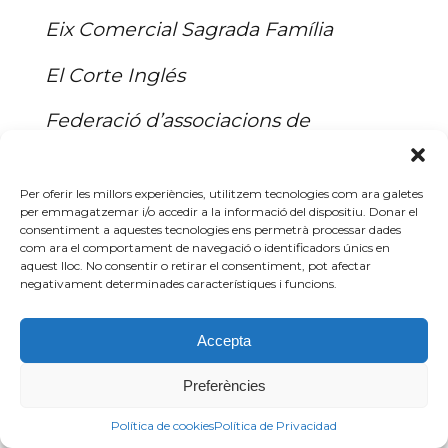
Eix Comercial Sagrada Família
El Corte Inglés
Federació d’associacions de
Barnacentre
Porxos del Port
Per oferir les millors experiències, utilitzem tecnologies com ara galetes
per emmagatzemar i/o accedir a la informació del dispositiu. Donar el
consentiment a aquestes tecnologies ens permetrà processar dades
Sant Antoni Encants
com ara el comportament de navegació o identificadors únics en
aquest lloc. No consentir o retirar el consentiment, pot afectar
Unió de comerciants Som Sant
negativament determinades característiques i funcions.
Antoni
Accepta
Xarxa de Comerç Divers de
Barcelona
Preferències
Política de cookies
Política de Privacidad