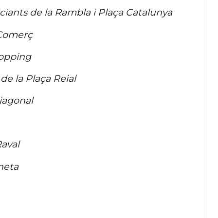
ciants de la Rambla i Plaça Catalunya
 Comerç
hopping
de la Plaça Reial
Diagonal
aval
neta