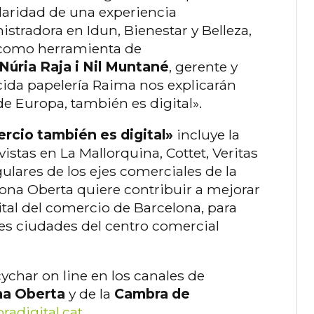
ularidad de una experiencia
istradora en Idun, Bienestar y Belleza,
n como herramienta de
Núria Raja i Nil Muntané
, gerente y
cida papelería Raima nos explicarán
e Europa, también es digital».
ercio también es digital»
incluye la
istas en La Mallorquina, Cottet, Veritas
ulares de los ejes comerciales de la
elona Oberta quiere contribuir a mejorar
tal del comercio de Barcelona, ​​para
pales ciudades del centro comercial
ychar on line en los canales de
na Oberta
y de la
Cambra de
adigital.cat
.