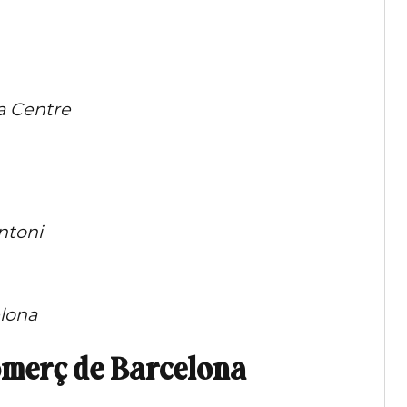
a Centre
ntoni
lona
omerç de Barcelona