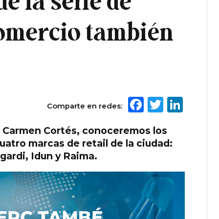
e la serie de
comercio también
Facebook
Twitte
Link
Comparte en redes:
a, Carmen Cortés, conoceremos los
uatro marcas de retail de la ciudad:
gardi, Idun y Raima.