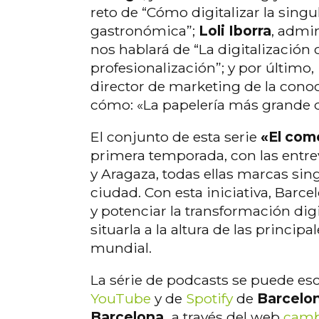
reto de “Cómo digitalizar la sing
gastronómica”;
Loli Iborra
, admin
nos hablará de “La digitalizació
profesionalización”; y por último,
director de marketing de la cono
cómo: «La papelería más grande d
El conjunto de esta serie
«El com
primera temporada, con las entrev
y Aragaza, todas ellas marcas sing
ciudad. Con esta iniciativa, Barc
y potenciar la transformación digi
situarla a la altura de las princi
mundial.
La série de podcasts se puede esc
YouTube
y de
Spotify
de
Barcelo
Barcelona,
a través del web
cambr