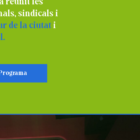
a reunit les
als, sindicals i
r de la ciutat
i
l.
Programa