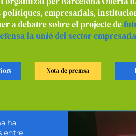
t organitzat per Barcelona Oberta h
 polítiques, empresarials, institucion
r a debatre sobre el projecte de
futu
efensa la unió del sector empresaria
iors
Nota de premsa
na ha
s entre