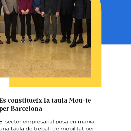
Es constitueix la taula Mou-te
Acte 
per Barcelona
la so
l’adm
El sector empresarial posa en marxa
una taula de treball de mobilitat per
Més d