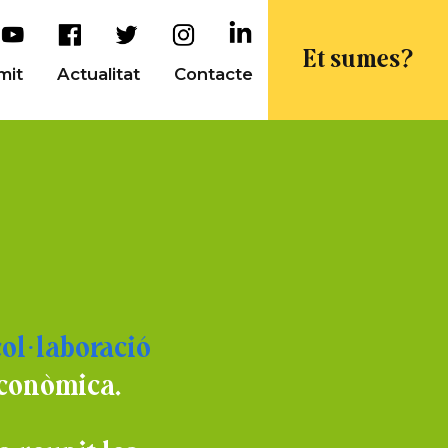
Et sumes?
mit
Actualitat
Contacte
col·laboració
econòmica.