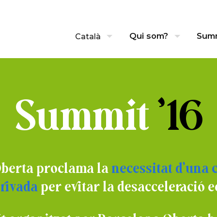
Qui som?
Sum
Català
Summit
’16
berta proclama la
necessitat d’una 
rivada
per evitar la desacceleració 