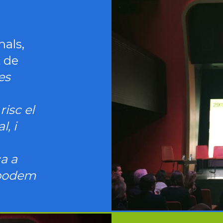
nals,
t de
les
isc el
, i
a a
 podem