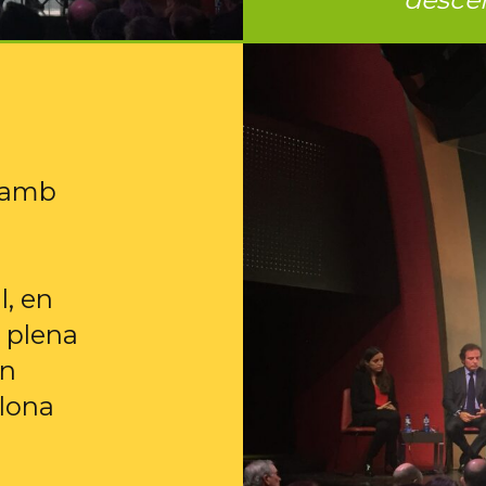
 amb
l, en
 plena
un
elona