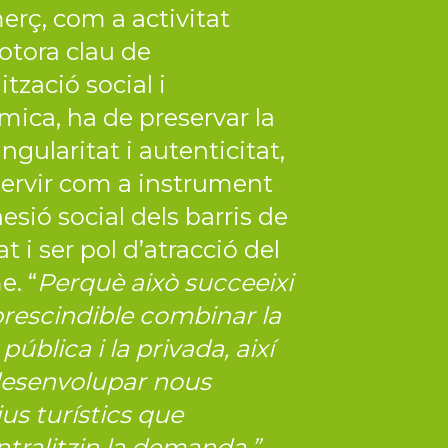
erç, com a activitat
tora clau de
tzació social i
ica, ha de preservar la
ingularitat i autenticitat,
servir com a instrument
esió social dels barris de
at i ser pol d’atracció del
e. “
Perquè això succeeixi
rescindible combinar la
pública i la privada, així
esenvolupar nous
ius turístics que
tralitzin la demanda.”