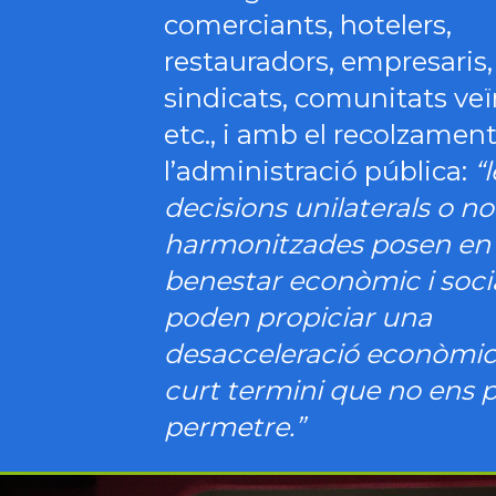
comerciants, hotelers,
restauradors, empresaris,
sindicats, comunitats veï
etc., i amb el recolzamen
l’administració pública:
“
decisions unilaterals o no
harmonitzades posen en r
benestar econòmic i social
poden propiciar una
desacceleració econòmic
curt termini que no ens
permetre.”