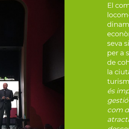
El com
locomo
dinami
econòm
seva s
per a 
de coh
la ciut
turism
és imp
gestió 
com d
atract
descen