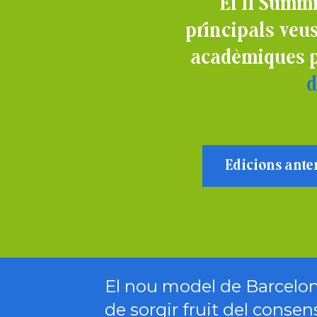
El II Summi
principals veus
acadèmiques pe
d
Edicions anter
El nou model de Barcelo
de sorgir fruit del consen