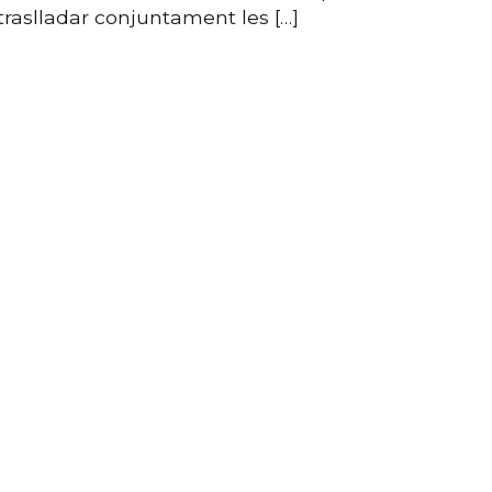
traslladar conjuntament les […]
econòm
l’acor