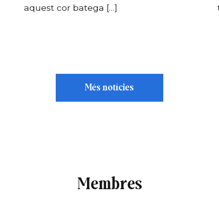
aquest cor batega […]
Més notícies
Membres