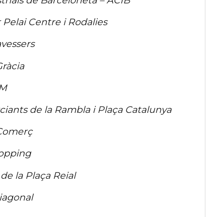
trials de Barceloneta – ACIB
 Pelai Centre i Rodalies
avessers
Gràcia
EM
ciants de la Rambla i Plaça Catalunya
 Comerç
hopping
de la Plaça Reial
Diagonal