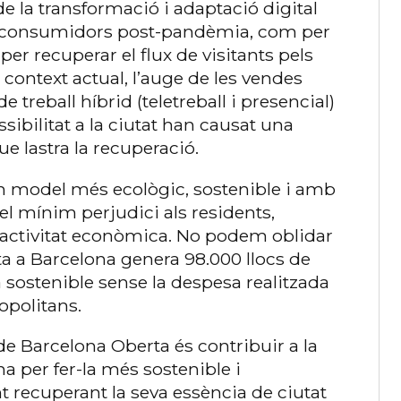
de la transformació i adaptació digital
ls consumidors post-pandèmia, com per
 per recuperar el flux de visitants pels
 context actual, l’auge de les vendes
e treball híbrid (teletreball i presencial)
essibilitat a la ciutat han causat una
ue lastra la recuperació.
un model més ecològic, sostenible i amb
 mínim perjudici als residents,
va activitat econòmica. No podem oblidar
a a Barcelona genera 98.000 llocs de
a sostenible sense la despesa realitzada
ropolitans.
de Barcelona Oberta és contribuir a la
 per fer-la més sostenible i
recuperant la seva essència de ciutat