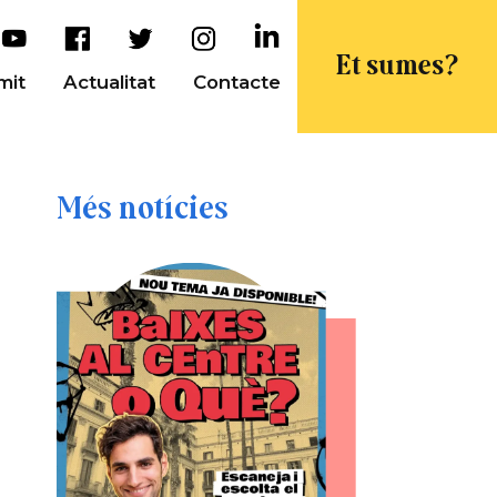
Et sumes?
mit
Actualitat
Contacte
Més notícies
r
edIn