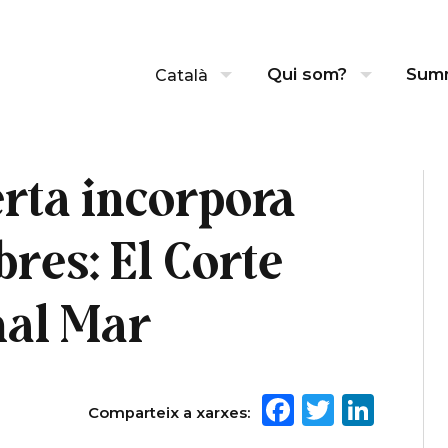
Qui som?
Sum
Català
rta incorpora
res: El Corte
nal Mar
Facebook
Twitte
Link
Comparteix a xarxes: