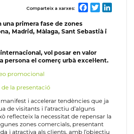
Facebook
Twitte
Link
Comparteix a xarxes:
n una primera fase de zones
ona, Madrid, Màlaga, Sant Sebastià i
internacional, vol posar en valor
ra persona el comerç urbà excel·lent.
deo promocional
 de la presentació
 manifest i accelerar tendències que ja
a de visitants i l’atractiu d’alguns
ò reflecteix la necessitat de repensar la
algunes zones comercials, presentant
a i atractiva als clients, amb l’objectiu