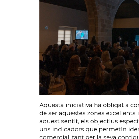
Aquesta iniciativa ha obligat a 
de ser aquestes zones excel·lents i
aquest sentit, els objectius específ
uns indicadors que permetin iden
comercial, tant per la seva config