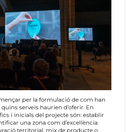
començar per la formulació de com han
 quins serveis haurien d’oferir. En
ics i inicials del projecte són: establir
tificar una zona com d’excel·lència
uració territorial, mix de producte o