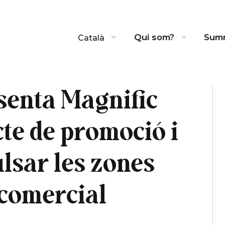
Qui som?
Sum
Català
senta Magnific
cte de promoció i
lsar les zones
 comercial